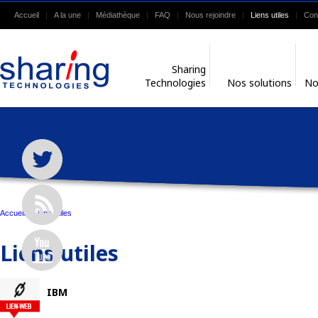
Accueil
A la une
Médiathèque
FAQ
Nous rejoindre
Liens utiles
Con
Sharing
Technologies
Nos solutions
No
Accueil
>
Liens utiles
Liens utiles
IBM