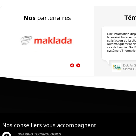
Tém
Nos
partenaires
Une information dispo
le suivi et l’interven
satisfaction de la cli
automatiquement cla
cas de besoin.
DocF
système d’informatio
DG. Ali
Slama G
Nos conseillers vous accompagnent
SHARING TECHNOLOGIES