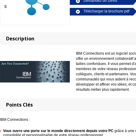
Demandez un Devis
s
Télécharger la brochure pdf
Description
IBM Connections est un logiciel socia
offre un environnement collaboratif 
tailles confondues. Il vous permet d'
membres de votre réseau professio
collègues, clients et partenaires. V
communautés qui vous aident à recon
développer et affiner vos idées, et c
résultats métier plus rapidement.
Points Clés
IBM Connections :
Vous ouvre une porte sur le monde directement depuis votre PC
grâce à une 
consolidée et personnalisable de votre réseau professionnel.