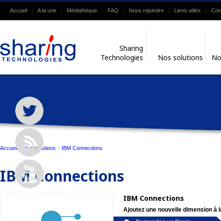
Accueil
A la une
Médiathèque
FAQ
Nous rejoindre
Liens utiles
Con
Sharing
Technologies
Nos solutions
No
Accueil
>
Nos solutions
>
IBM Connections
IBM Connections
IBM Connections
Ajoutez une nouvelle dimension à l